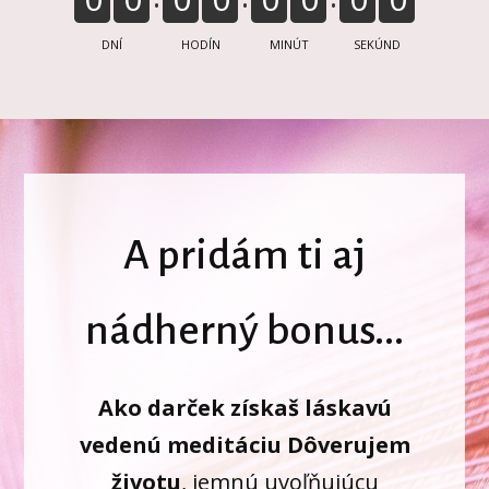
DNÍ
HODÍN
MINÚT
SEKÚND
A pridám ti aj
nádherný bonus...
Ako darček získaš láskavú
vedenú meditáciu Dôverujem
životu
, jemnú uvoľňujúcu