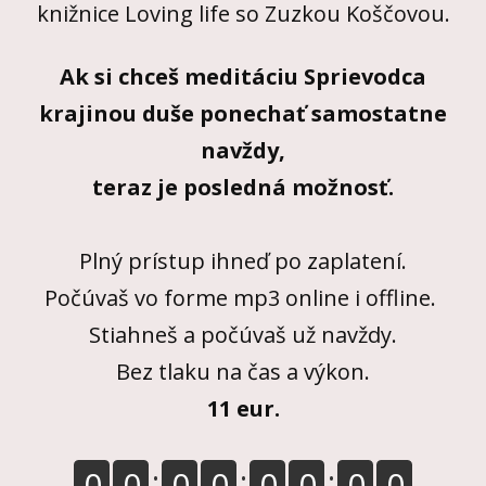
knižnice Loving life so Zuzkou Koščovou.
Ak si chceš meditáciu Sprievodca
krajinou duše ponechať samostatne
navždy,
teraz je posledná možnosť.
Plný prístup ihneď po zaplatení.
Počúvaš vo forme mp3 online i offline.
Stiahneš a počúvaš už navždy.
Bez tlaku na čas a výkon.
11 eur.
0
0
0
0
0
0
0
0