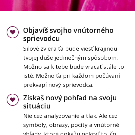
Objavíš svojho vnútorného
sprievodcu
Silové zviera ťa bude viesť krajinou
tvojej duše jedinečným spôsobom.
Možno sa k tebe bude vracať stále to
isté. Možno ťa pri každom počúvaní
prekvapí nový sprievodca.
Získaš nový pohľad na svoju
situáciu
Nie cez analyzovanie a tlak. Ale cez
symboly, obrazy, pocity a vnútorné
vhľady, ktoré dokážu odkryť to, čo