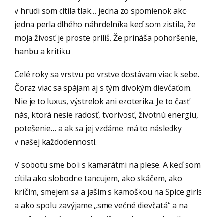
v hrudi som cítila tlak… jedna zo spomienok ako
jedna perla dlhého náhrdelníka keď som zistila, že
moja živosť je proste príliš. Že prináša pohoršenie,
hanbu a kritiku
Celé roky sa vrstvu po vrstve dostávam viac k sebe.
Čoraz viac sa spájam aj s tým divokým dievčaťom.
Nie je to luxus, výstrelok ani ezoterika. Je to časť
nás, ktorá nesie radosť, tvorivosť, životnú energiu,
potešenie… a ak sa jej vzdáme, má to následky
v našej každodennosti.
V sobotu sme boli s kamarátmi na plese. A keď som
cítila ako slobodne tancujem, ako skáčem, ako
kričím, smejem sa a jaším s kamoškou na Spice girls
a ako spolu zavýjame „sme večné dievčatá“ a na