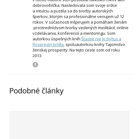
dobrovoľníčka. Nasledovala som svoje srdce
a intuíciu a pustila sa do tvorby autorských
šperkov, ktorým sa profesionálne venujem už 12
rokov. V súčasnosti inšpirujem a pomáham ženám
prostredníctvom tvorby vedených meditácií, online
vzdelávania, konferencií a mentoringu. Som
autorkou úspešných kníh
Šťastie nie je mýtus a
Rozprestri krídla
, spoluautorkou knihy Tajomstvo
ženskej prosperity. Na tejto ceste som od roku
2013.
Podobné články