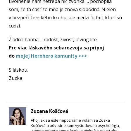
uvoľnenie nám netreba nič zvonka … pochopila
som, že tá časť zo mňa je znova slobodná. Nielen
v bezpečí ženského kruhu, ale medzi ľuďmi, ktorí sú
cudzí.
Žiadna hanba – radosť, živosť, loving life
Pre viac láskavého sebarozvoja sa pripoj
do
mojej Herohero komunity >>>
S láskou,
Zuzka
Zuzana Koščová
Ahoj, ak sa ešte nepoznáme volám sa Zuzka
Koščová a pôvodne som vyštudovala psychológiu,
v tomto odbore som pôsobila niekoľko rokov ako