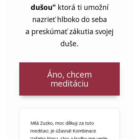
dušou"
ktorá ti umožní
nazrieť hlboko do seba
a preskúmať zákutia svojej
duše.
Áno, chcem
meditáciu
Milá Zuzko, moc děkuji za tuto
meditaci. Je úžasná! Kombinace
Vašeho hlasu, slov a hudby me vede