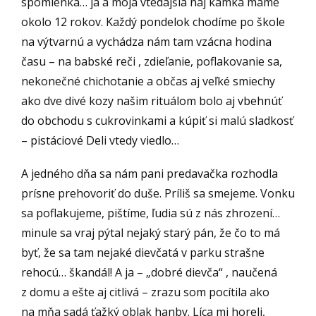
spomienka… ja a moja vtedajšia naj kamka máme
okolo 12 rokov. Každý pondelok chodíme po škole
na výtvarnú a vychádza nám tam vzácna hodina
času – na babské reči , zdieľanie, poflakovanie sa,
nekonečné chichotanie a občas aj veľké smiechy
ako dve divé kozy našim rituálom bolo aj vbehnúť
do obchodu s cukrovinkami a kúpiť si malú sladkosť
– pistáciové Deli vtedy viedlo…
A jedného dňa sa nám pani predavačka rozhodla
prísne prehovoriť do duše. Príliš sa smejeme. Vonku
sa poflakujeme, pištíme, ľudia sú z nás zhrození…
minule sa vraj pýtal nejaký starý pán, že čo to má
byť, že sa tam nejaké dievčatá v parku strašne
rehocú… škandál! A ja – „dobré dievča“ , naučená
z domu a ešte aj citlivá – zrazu som pocítila ako
na mňa sadá ťažký oblak hanby. Líca mi horeli,