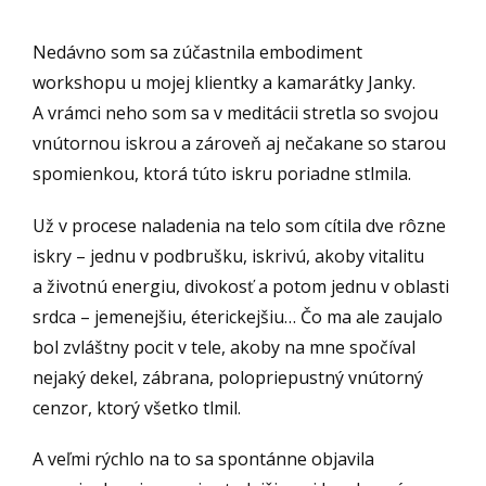
Nedávno som sa zúčastnila embodiment
workshopu u mojej klientky a kamarátky Janky.
A vrámci neho som sa v meditácii stretla so svojou
vnútornou iskrou a zároveň aj nečakane so starou
spomienkou, ktorá túto iskru poriadne stlmila.
Už v procese naladenia na telo som cítila dve rôzne
iskry – jednu v podbrušku, iskrivú, akoby vitalitu
a životnú energiu, divokosť a potom jednu v oblasti
srdca – jemenejšiu, éterickejšiu… Čo ma ale zaujalo
bol zvláštny pocit v tele, akoby na mne spočíval
nejaký dekel, zábrana, polopriepustný vnútorný
cenzor, ktorý všetko tlmil.
A veľmi rýchlo na to sa spontánne objavila