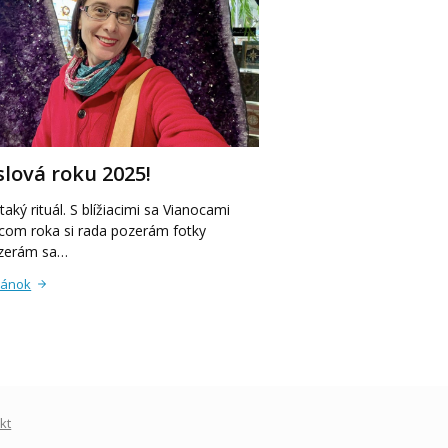
 slová roku 2025!
aký rituál. S blížiacimi sa Vianocami
com roka si rada pozerám fotky
bzerám sa…
lánok
kt