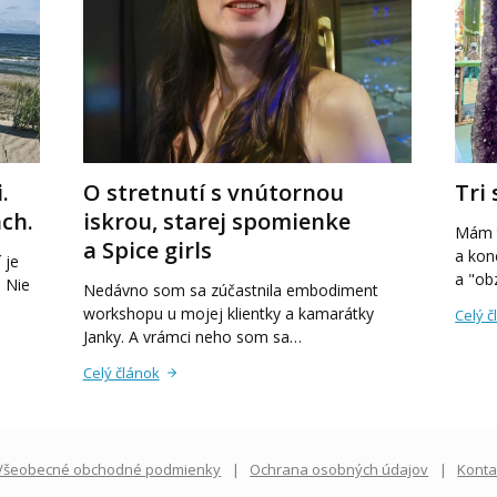
.
O stretnutí s vnútornou
Tri
ch.
iskrou, starej spomienke
Mám t
a Spice girls
a kon
 je
a "o
 Nie
Nedávno som sa zúčastnila embodiment
workshopu u mojej klientky a kamarátky
Celý č
Janky. A vrámci neho som sa…
Celý článok
Všeobecné obchodné podmienky
Ochrana osobných údajov
Konta