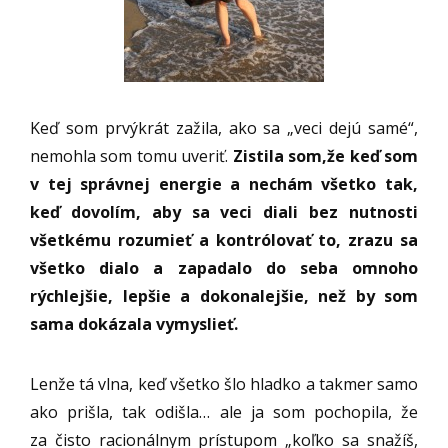
Keď som prvýkrát zažila, ako sa „veci dejú samé“,
nemohla som tomu uveriť.
Zistila som,že keď som
v tej správnej energie a nechám všetko tak,
keď dovolím, aby sa veci diali bez nutnosti
všetkému rozumieť a kontrólovať to, zrazu sa
všetko dialo a zapadalo do seba omnoho
rýchlejšie, lepšie a dokonalejšie, než by som
sama dokázala vymyslieť.
Lenže tá vlna, keď všetko šlo hladko a takmer samo
ako prišla, tak odišla… ale ja som pochopila, že
za čisto racionálnym prístupom „koľko sa snažíš,