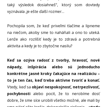
taký výsledok dosiahneš“, ktorý som dovtedy
vyznávala ,je ešte ďalší rozmer…
Pochopila som, že keď priveľmi tlačíme a lipneme
na niečom, akoby sme to naháňali a ono to uteká.
Lenže ako rozlíšiť kedy je to zdravá a potrebná
aktivita a kedy je to zbytočne nasilu?
Keď sa ozýva radosť z tvorby, hravosť, nové
nápady, inšpirácia alebo sú jednoducho
konkrétne jasné kroky čakajúce na realizáciu –
to je ten čas, keď treba aktívne tvoriť a konať.
Vtedy, keď sa
objaví nespokojnosť, netrpezlivosť,
pochybnosti
alebo pocit, že to nerobíme dosť
dobre, že sme síce urobili všetko možné, ale mali by