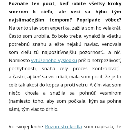
Poznáte ten pocit, keď robíte všetky kroky
smerom k cieľu, ale veci sa hýbu tým
najslimačejším tempom? Poprípade vôbec?
Na tento stav som expertka, zažila som ho veľakrát.
Často som urobila, čo bolo treba, vynaložila všetku
potrebnú snahu a ešte nejakú naviac, venovala
som cieľu tú najpozitívnejšiu pozornosť… a nič.
Namiesto
vytúženého výsledku
prišla netrpezlivosť,
pochybnosti, snaha celý proces kontrolovať…
a často, aj keď sa veci diali, mala som pocit, že je to
celé tak akosi do kopca a proti vetru. A čím viac som
niečo chcela a snažila sa pohnúť vesmírom
(namiesto toho, aby som počkala, kým sa pohne
sám), tým viac to drhlo.
Vo svojej knihe
Rozprestri krídla
som napísala, že