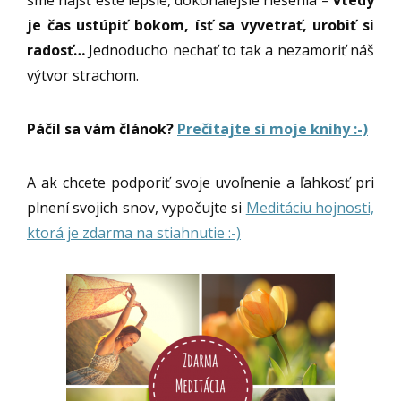
sme nájsť ešte lepšie, dokonalejšie riešenia –
vtedy
je čas ustúpiť bokom, ísť sa vyvetrať, urobiť si
radosť…
Jednoducho nechať to tak a nezamoriť náš
výtvor strachom.
Páčil sa vám článok?
Prečítajte si moje knihy :-)
A ak chcete podporiť svoje uvoľnenie a ľahkosť pri
plnení svojich snov, vypočujte si
Meditáciu hojnosti,
ktorá je zdarma na stiahnutie :-)