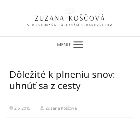
MENU
Dôležité k plneniu snov:
uhnúť sa z cesty
2.6. 2015
Zuzana Koščová