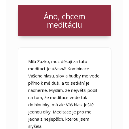
Áno, chcem
meditáciu
Milá Zuzko, moc děkuji za tuto
meditaci. Je úžasná! Kombinace
Vašeho hlasu, slov a hudby me vede
přímo k mé duši, a to setkání je
nádherné. Myslím, ze největší podíl
na tom, že meditace vede tak
do hloubky, má ale Váš hlas. Ještě
jednou diky. Meditace je pro me
jedna z nejlepších, kterou jsem
slyšela.