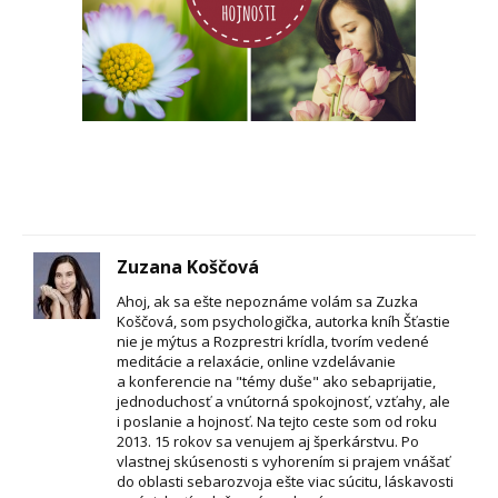
Zuzana Koščová
Ahoj, ak sa ešte nepoznáme volám sa Zuzka
Koščová, som psychologička, autorka kníh Šťastie
nie je mýtus a Rozprestri krídla, tvorím vedené
meditácie a relaxácie, online vzdelávanie
a konferencie na "témy duše" ako sebaprijatie,
jednoduchosť a vnútorná spokojnosť, vzťahy, ale
i poslanie a hojnosť. Na tejto ceste som od roku
2013. 15 rokov sa venujem aj šperkárstvu. Po
vlastnej skúsenosti s vyhorením si prajem vnášať
do oblasti sebarozvoja ešte viac súcitu, láskavosti