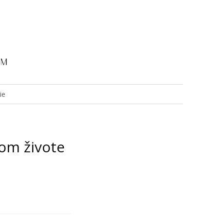
ie
jom živote