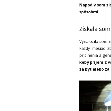
Napodiv som zis
spôsobmi!
Získala som
Vynaložila som 
každý mesiac zb
pričinenia a gen
keby príjem z v
za byt alebo z