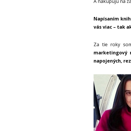
A nakupujú na zá
Napísaním knihy
vás viac – tak 
Za tie roky so
marketingový n
napojených, rez