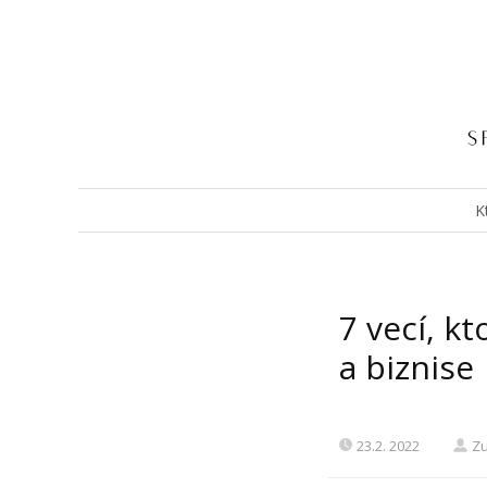
K
7 vecí, k
a biznise
23.2. 2022
Z