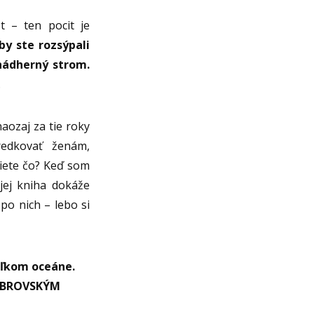
t – ten pocit je
by ste rozsýpali
nádherný strom.
.
ozaj za tie roky
redkovať ženám,
iete čo? Keď som
jej kniha dokáže
po nich – lebo si
eľkom oceáne.
ť OBROVSKÝM