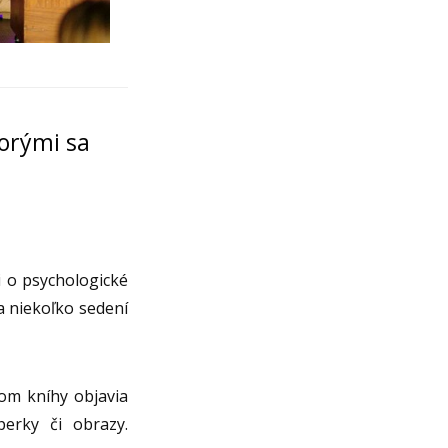
torými sa
i o psychologické
za niekoľko sedení
om kníhy objavia
perky či obrazy.