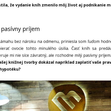
tila, že vydanie kníh zmenilo môj život aj podnikanie
 pasívny príjem
námahu bez nároku na odmenu, priniesla som ľuďom hod
ierať ovocie tohto minulého úsilia. Časť kníh sa pred
eruje mi nie síce závratný, ale rozhodne milý pasívny príjem
ašej knižnej tvorby dokázal napríklad zaplatiť vaše pra
a hypotéku?