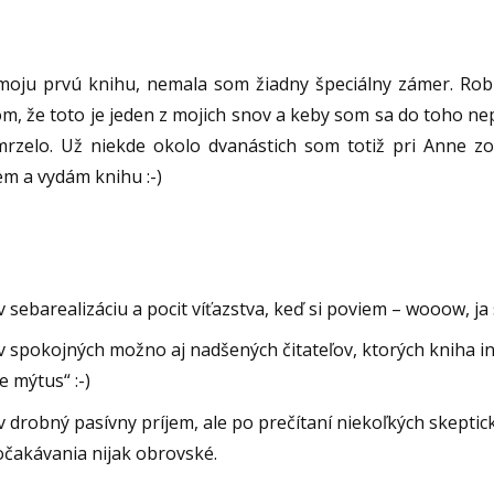
moju prvú knihu, nemala som žiadny špeciálny zámer. Rob
om, že toto je jeden z mojich snov a keby som sa do toho nep
mrzelo. Už niekde okolo dvanástich som totiž pri Anne 
em a vydám knihu :-)
 sebarealizáciu a pocit víťazstva, keď si poviem – wooow, ja
 spokojných možno aj nadšených čitateľov, ktorých kniha inš
je mýtus“ :-)
 drobný pasívny príjem, ale po prečítaní niekoľkých skeptic
očakávania nijak obrovské.