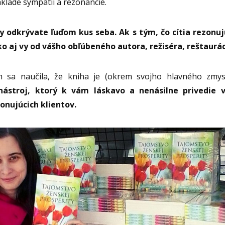
klade sympatií a rezonancie.
 odkrývate ľuďom kus seba. Ak s tým, čo cítia rezonuj
ako aj vy od vášho obľúbeného autora, režiséra, reštaurá
m sa naučila, že kniha je (okrem svojho hlavného zmy
ástroj, ktorý k vám láskavo a nenásilne privedie v
onujúcich klientov.