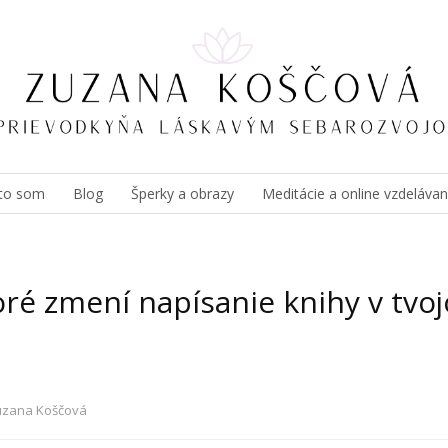
to som
Blog
Šperky a obrazy
Meditácie a online vzdelávan
toré zmení napísanie knihy v tvo
uzana Koščová