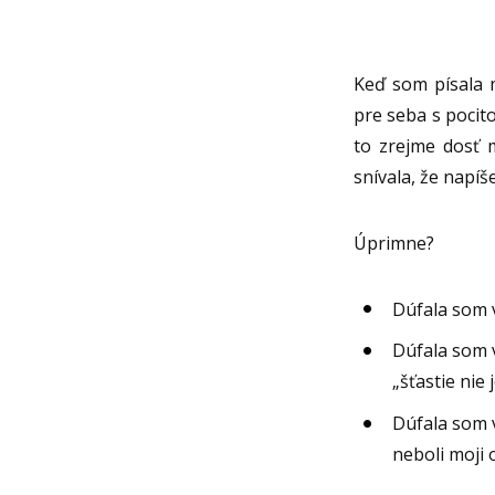
Keď som písala 
pre seba s pocit
to zrejme dosť 
snívala, že napíš
Úprimne?
Dúfala som v
Dúfala som v
„šťastie nie 
Dúfala som v
neboli moji 