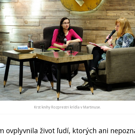
Krst knihy Rozprestri krídla v Martinuse.
 ovplyvnila život ľudí, ktorých ani nepoz