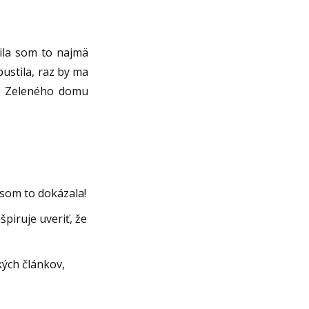
ila som to najmä
ustila, raz by ma
zo Zeleného domu
 som to dokázala!
piruje uveriť, že
kých článkov,