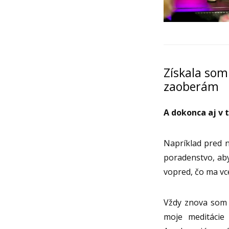
Získala som
zaoberám
A dokonca aj v 
Napríklad pred n
poradenstvo, aby 
vopred, čo ma vce
Vždy znova som 
moje meditácie 