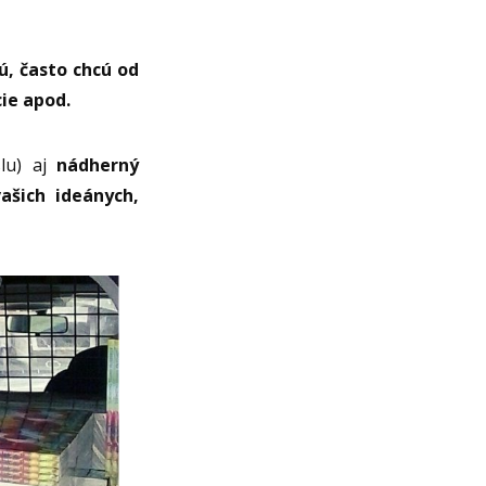
ú, často chcú od
cie apod.
slu) aj
nádherný
ašich ideánych,