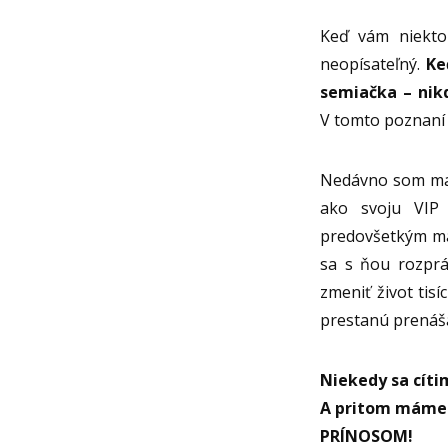
Keď vám niekto 
neopísateľný.
Ke
semiačka – nik
V tomto poznaní 
Nedávno som mala
ako svoju VIP 
predovšetkým ma
sa s ňou rozpráv
zmeniť život tis
prestanú prenáša
Niekedy sa cít
A pritom máme 
PRÍNOSOM!