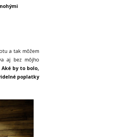
 mnohými
notu a tak môžem
áva aj bez môjho
.
Aké by to bolo,
videlné poplatky