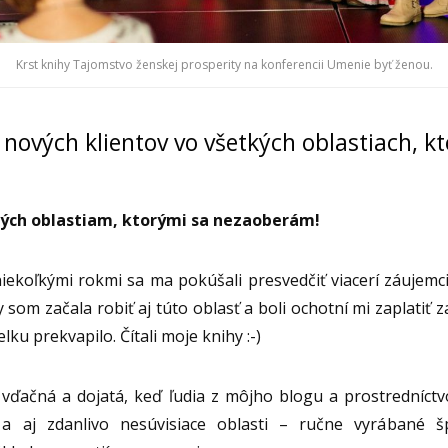
Krst knihy Tajomstvo ženskej prosperity na konferencii Umenie byť ženou.
 nových klientov vo všetkých oblastiach, k
tých oblastiam, ktorými sa nezaoberám!
iekoľkými rokmi sa ma pokúšali presvedčiť viacerí záujemc
som začala robiť aj túto oblasť a boli ochotní mi zaplatiť 
lku prekvapilo. Čítali moje knihy :-)
vďačná a dojatá, keď ľudia z môjho blogu a prostredníctv
a aj zdanlivo nesúvisiace oblasti – ručne vyrábané š