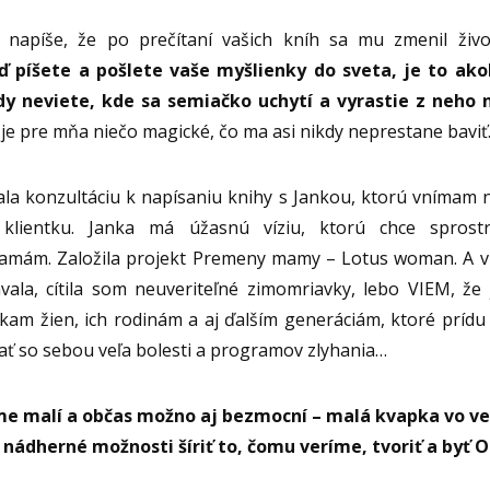
napíše, že po prečítaní vašich kníh sa mu zmenil živo
ď píšete a pošlete vaše myšlienky do sveta, je to ako
dy neviete, kde sa semiačko uchytí a vyrastie z neho 
je pre mňa niečo magické, čo ma asi nikdy neprestane baviť
 konzultáciu k napísaniu knihy s Jankou, ktorú vnímam na
klientku. Janka má úžasnú víziu, ktorú chce sprost
mám. Založila projekt Premeny mamy – Lotus woman. A v
ala, cítila som neuveriteľné zimomriavky, lebo VIEM, že 
íckam žien, ich rodinám a aj ďalším generáciám, ktoré prídu 
ť so sebou veľa bolesti a programov zlyhania…
ime malí a občas možno aj bezmocní – malá kvapka vo v
nádherné možnosti šíriť to, čomu veríme, tvoriť a by